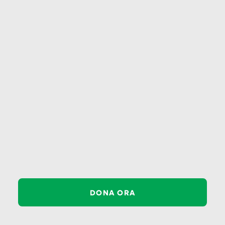
pagina
non trovata
La pagina che stai cercando
DONA ORA
potrebbe non essere più